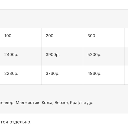
100
200
300
2400р.
3900р.
5200р.
2280р.
3760р.
4960р.
плендор, Маджестик, Кожа, Верже, Крафт и др.
тся отдельно.